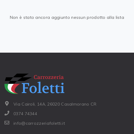
Non è stato ancora aggiunto nessun prodotto alla lista
Via Cairoli, 14A, 26020 Casalmorano CR
0374 74344
info@carrozzeriafoletti.it